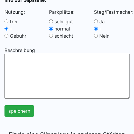
Info zur Slipstelle:
Nutzung:
Parkplätze:
Steg/Festmacher:
frei
sehr gut
Ja
-
normal
-
Gebühr
schlecht
Nein
Beschreibung
speichern