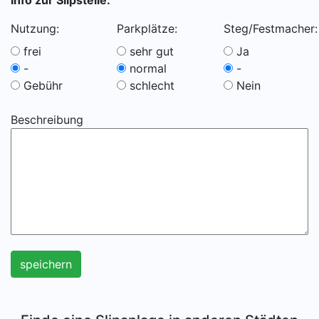
Info zur Slipstelle:
Nutzung:
Parkplätze:
Steg/Festmacher:
frei
sehr gut
Ja
-
normal
-
Gebühr
schlecht
Nein
Beschreibung
speichern