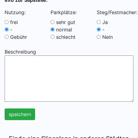
Info zur Slipstelle:
Nutzung:
Parkplätze:
Steg/Festmacher:
frei
sehr gut
Ja
-
normal
-
Gebühr
schlecht
Nein
Beschreibung
speichern