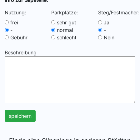
Info zur Slipstelle:
Nutzung:
Parkplätze:
Steg/Festmacher:
frei
sehr gut
Ja
-
normal
-
Gebühr
schlecht
Nein
Beschreibung
speichern