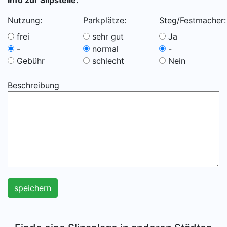
Info zur Slipstelle:
Nutzung:
Parkplätze:
Steg/Festmacher:
frei
sehr gut
Ja
-
normal
-
Gebühr
schlecht
Nein
Beschreibung
speichern