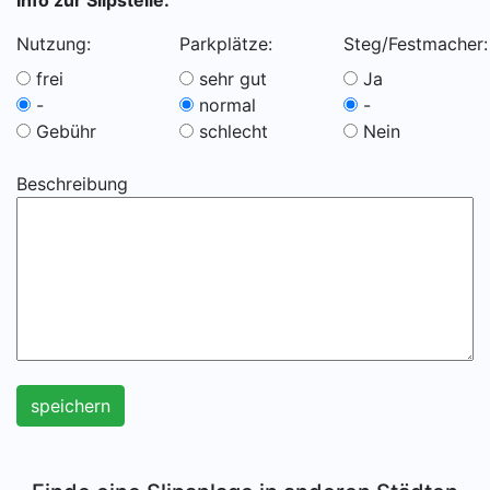
Info zur Slipstelle:
Nutzung:
Parkplätze:
Steg/Festmacher:
frei
sehr gut
Ja
-
normal
-
Gebühr
schlecht
Nein
Beschreibung
speichern