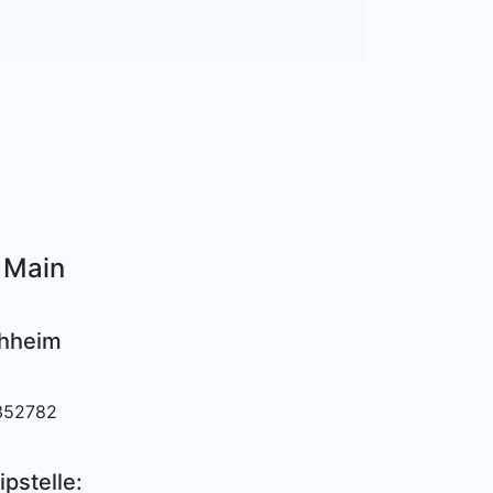
 Main
chheim
.352782
ipstelle: