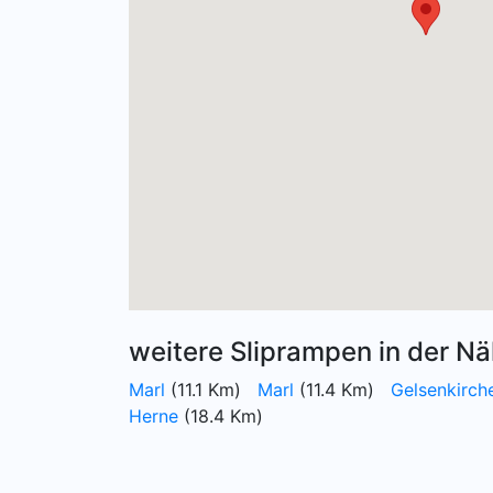
weitere Sliprampen in der Nä
Marl
(11.1 Km)
Marl
(11.4 Km)
Gelsenkirch
Herne
(18.4 Km)