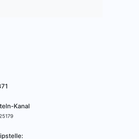
371
teln-Kanal
025179
ipstelle: