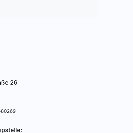
aße 26
.580269
ipstelle: